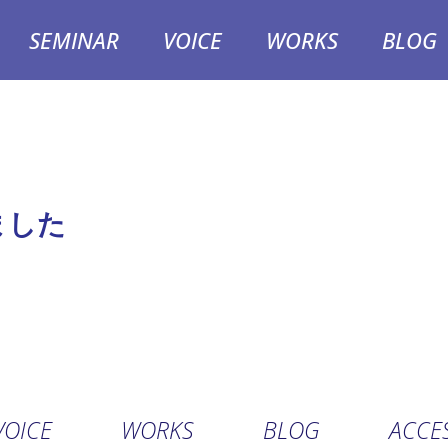
SEMINAR
VOICE
WORKS
BLOG
ました
VOICE
WORKS
BLOG
ACCE