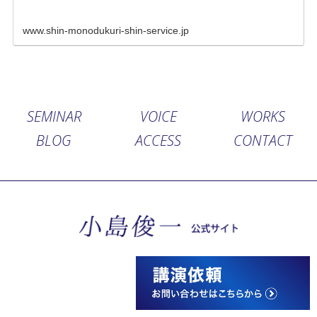
www.shin-monodukuri-shin-service.jp
SEMINAR
VOICE
WORKS
BLOG
ACCESS
CONTACT